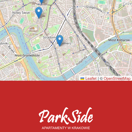
Leaflet
|
©
OpenStreetMap