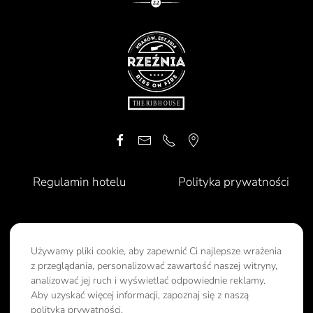
Regulamin hotelu
Polityka prywatności
APARTAMENTY PARKSIDE KRAKÓW, 31-034 KRAKÓW, MIKOŁAJA
KOPERNIKA 8
Używamy pliki cookie, aby zapewnić Ci najlepsze wrażenia
z przeglądania, personalizować zawartość naszej witryny,
TEL.
+48 725 550 556
, E-MAIL:
INFO@PARKSIDEKRAKOW.PL
analizować jej ruch i wyświetlać odpowiednie reklamy.
Aby uzyskać więcej informacji, zapoznaj się z naszą
© [ROK]
LITEX HORECA SP. Z O.O., UL. STAROPRZYGODZKA 117, 63-400 OSTRÓW
polityką prywatności.